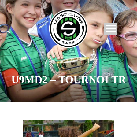
U9MD2 – TOURNOI TR