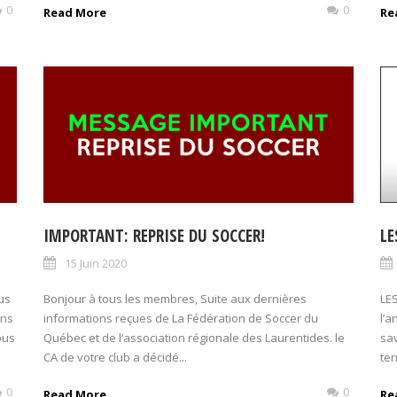
0
0
Read More
Re
IMPORTANT: REPRISE DU SOCCER!
LE
15 Juin 2020
us
Bonjour à tous les membres, Suite aux dernières
LE
ons
informations reçues de La Fédération de Soccer du
l’a
ous
Québec et de l’association régionale des Laurentides. le
sav
CA de votre club a décidé...
ter
0
0
Read More
Re