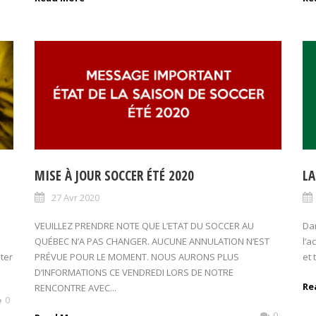
MISE À JOUR SOCCER ÉTÉ 2020
LA
27 Avr 2020
VEUILLEZ PRENDRE NOTE QUE L’ETAT DU SOCCER AU
Dan
QUÉBEC N’A PAS CHANGER. AUCUNE ANNULATION N’EST
l’a
ter
PRÉVUE POUR LE MOMENT. NOUS AURONS PLUS
et 
D’INFORMATIONS CE VENDREDI LORS DE NOTRE
Re
RENCONTRE AVEC...
0
0