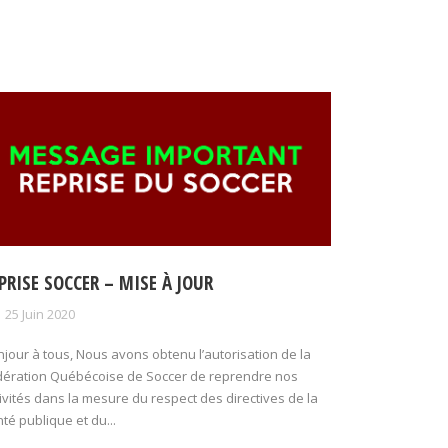
PRISE SOCCER – MISE À JOUR
25 Juin 2020
jour à tous, Nous avons obtenu l’autorisation de la
dération Québécoise de Soccer de reprendre nos
ivités dans la mesure du respect des directives de la
té publique et du...