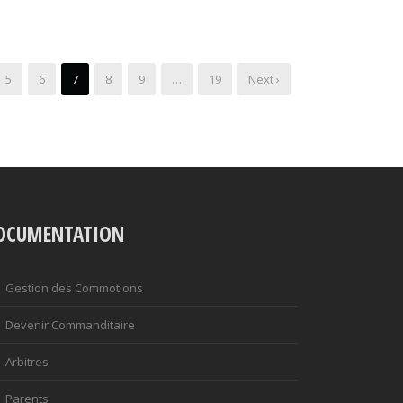
5
6
7
8
9
…
19
Next ›
OCUMENTATION
Gestion des Commotions
Devenir Commanditaire
Arbitres
Parents