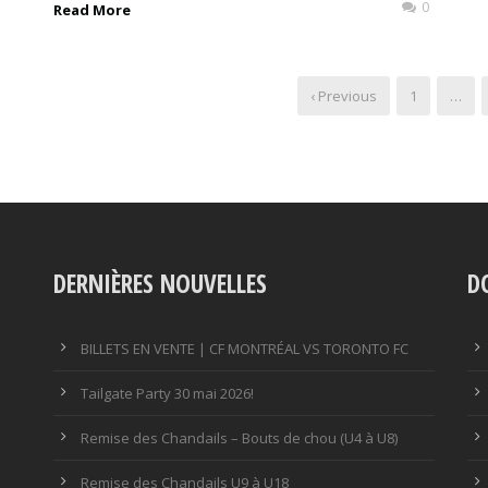
0
Read More
‹ Previous
1
…
DERNIÈRES NOUVELLES
D
BILLETS EN VENTE | CF MONTRÉAL VS TORONTO FC
Tailgate Party 30 mai 2026!
Remise des Chandails – Bouts de chou (U4 à U8)
Remise des Chandails U9 à U18