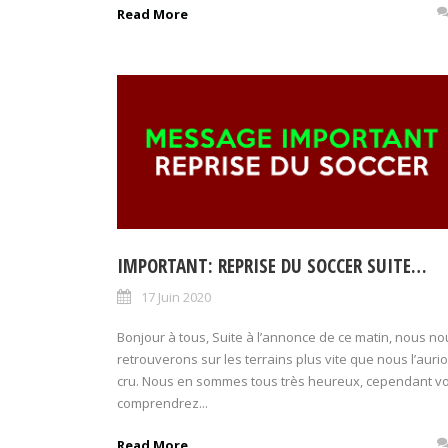
Read More
IMPORTANT: REPRISE DU SOCCER SUITE…
17 Juin 2020
Bonjour à tous, Suite à l’annonce de ce matin, nous no
retrouverons sur les terrains plus vite que nous l’auri
cru. Nous en sommes tous très heureux, cependant v
comprendrez...
Read More