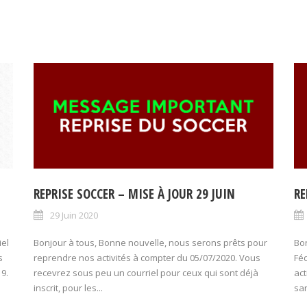
REPRISE SOCCER – MISE À JOUR 29 JUIN
RE
29 Juin 2020
iel
Bonjour à tous, Bonne nouvelle, nous serons prêts pour
Bon
s
reprendre nos activités à compter du 05/07/2020. Vous
Fé
9.
recevrez sous peu un courriel pour ceux qui sont déjà
act
inscrit, pour les...
san