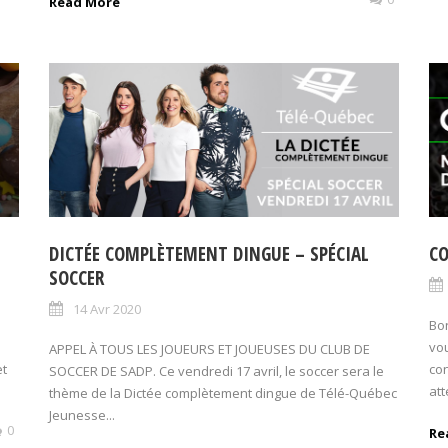
Read More
DICTÉE COMPLÈTEMENT DINGUE – SPÉCIAL
CO
SOCCER
14 Avr 2020
Bon
vou
APPEL À TOUS LES JOUEURS ET JOUEUSES DU CLUB DE
et
con
SOCCER DE SADP. Ce vendredi 17 avril, le soccer sera le
att
thème de la Dictée complètement dingue de Télé-Québec
Jeunesse...
0
Re